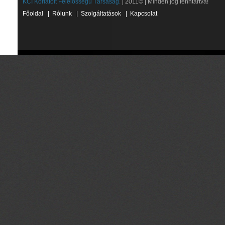
KCI Korlátolt Felelősségű Társaság.
| 2011© | Minden jog fenntartva!
Főoldal
|
Rólunk
|
Szolgáltatások
|
Kapcsolat