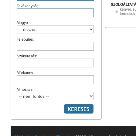
SZOLGÁLTAT
Tevékenység:
kenyér, s
termékek
Megye:
Település:
Szókeresés:
Márkanév:
Minősítés: