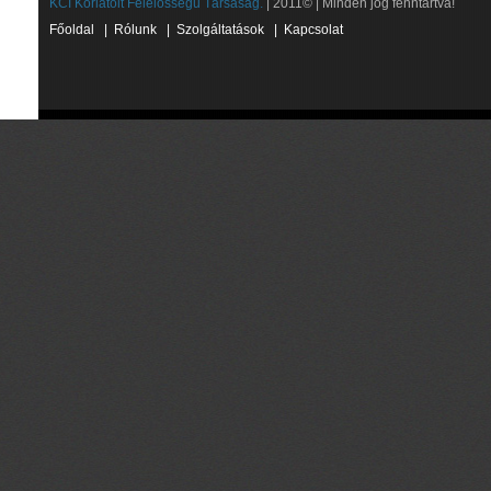
KCI Korlátolt Felelősségű Társaság.
| 2011© | Minden jog fenntartva!
Főoldal
|
Rólunk
|
Szolgáltatások
|
Kapcsolat