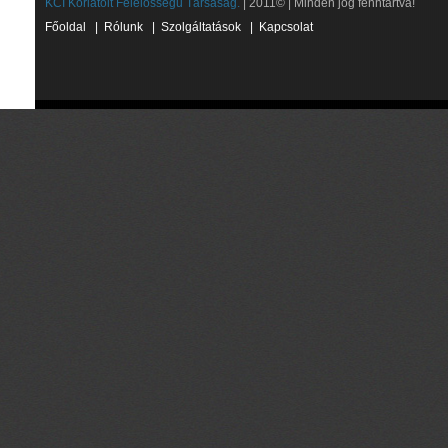
KCI Korlátolt Felelősségű Társaság.
| 2011© | Minden jog fenntartva!
Főoldal
|
Rólunk
|
Szolgáltatások
|
Kapcsolat