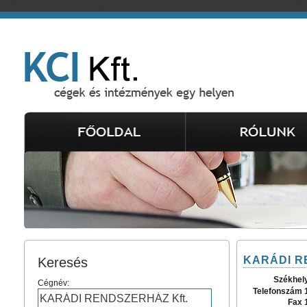
KARÁDI R
Keresés
Székhel
Cégnév:
Telefonszám 
Fax 