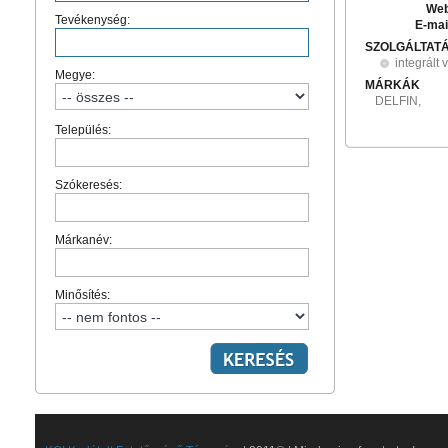
Web
Tevékenység:
E-mai
SZOLGÁLTAT
integrált 
Megye:
MÁRKÁK
DELFIN,
Település:
Szókeresés:
Márkanév:
Minősítés: