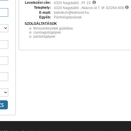
Levelezési cím:
4320 Nagykálló , Pf. 23.
Telephely:
4320 Nagykálló , Akácos út 7. t/f: 42/264-600
E-mail:
kallotech@kallonet.hu
Egyéb:
Pántológépvázak.
SZOLGÁLTATÁSOK
fémszerkezetek gyártása
csomagológépek
pántológépek