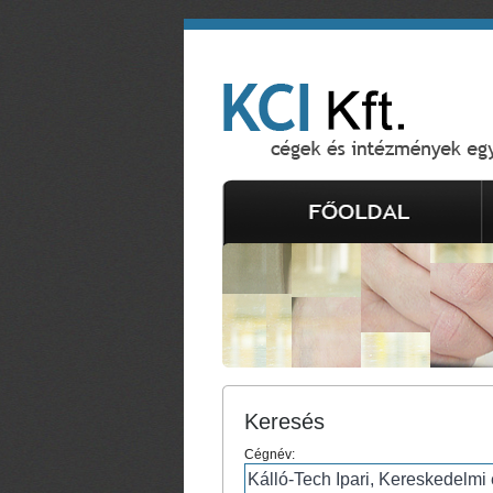
Keresés
Cégnév: