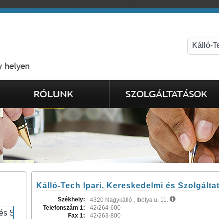
Kálló-Tech Ipari, Kereskedelmi és Szolgáltat
Székhely:
4320 Nagykálló , Ibolya u. 11.
Telefonszám 1:
42/264-600
Fax 1:
42/263-800