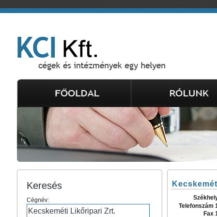
Kecskeméti
Keresés
Székhel
Cégnév:
Telefonszám 
Fax 