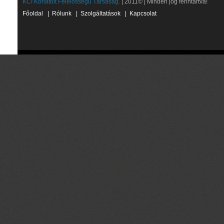
KCI Korlátolt Felelősségű Társaság.
| 2011© | Minden jog fenntartva!
Főoldal
|
Rólunk
|
Szolgáltatások
|
Kapcsolat