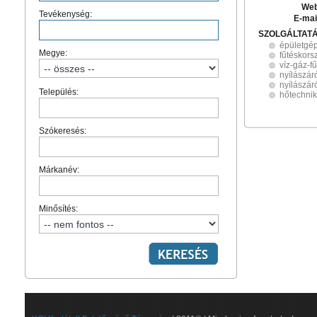
Web
Tevékenység:
E-mai
SZOLGÁLTAT
épületgé
Megye:
fűtéskors
víz-gáz-f
nyílászár
nyílászár
Település:
hőtechni
Szókeresés:
Márkanév:
Minősítés: