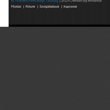
KCI Korlátolt Felelősségű Társaság.
| 2011© | Minden jog fenntartva!
Főoldal
|
Rólunk
|
Szolgáltatások
|
Kapcsolat