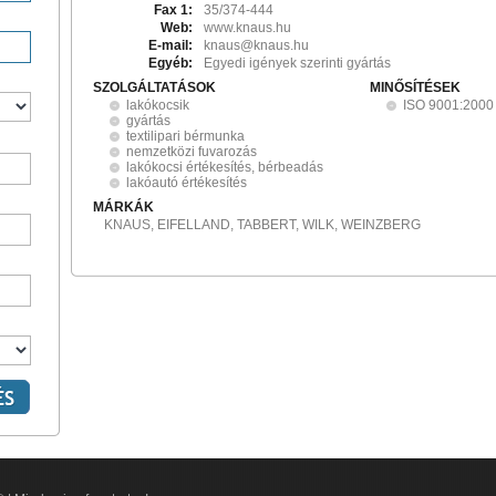
Fax 1:
35/374-444
Web:
www.knaus.hu
E-mail:
knaus@knaus.hu
Egyéb:
Egyedi igények szerinti gyártás
SZOLGÁLTATÁSOK
MINŐSÍTÉSEK
lakókocsik
ISO 9001:2000
gyártás
textilipari bérmunka
nemzetközi fuvarozás
lakókocsi értékesítés, bérbeadás
lakóautó értékesítés
MÁRKÁK
KNAUS, EIFELLAND, TABBERT, WILK, WEINZBERG