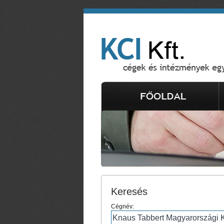
Keresés
Cégnév: