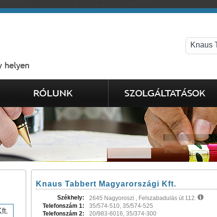
Knaus Tabbert Magyarországi Kft.
Székhely:
2645 Nagyoroszi , Felszabadulás út 112.
Telefonszám 1:
35/574-510, 35/574-525
Telefonszám 2:
20/983-6016, 35/374-300