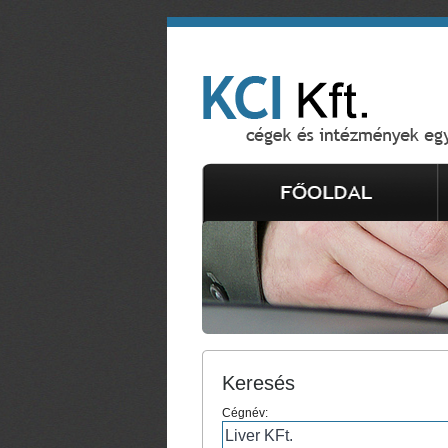
Keresés
Cégnév: