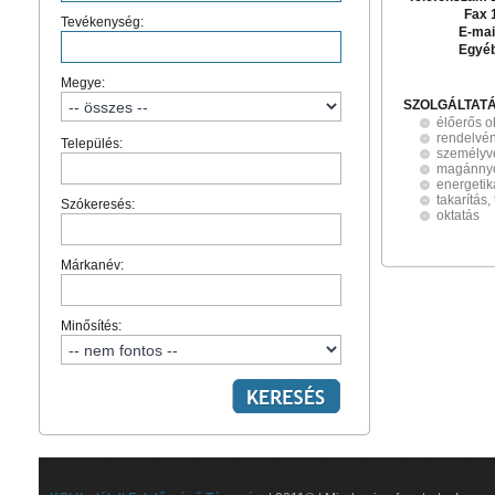
Fax 
Tevékenység:
E-mai
Egyé
Megye:
SZOLGÁLTAT
élőerős 
rendelvén
Település:
személyv
magánny
energetik
takarítás, 
Szókeresés:
oktatás
Márkanév:
Minősítés: