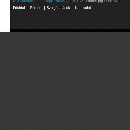
KCI Korlátolt Felelősségű Társaság.
| 2011© | Minden jog fenntartva!
Főoldal
|
Rólunk
|
Szolgáltatások
|
Kapcsolat