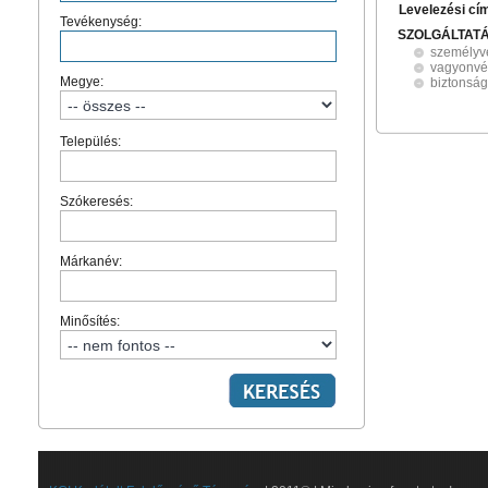
Levelezési cí
Tevékenység:
SZOLGÁLTAT
személyv
vagyonv
Megye:
biztonság
Település:
Szókeresés:
Márkanév:
Minősítés: