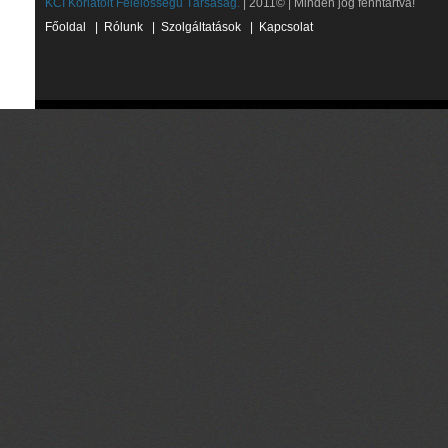
KCI Korlátolt Felelősségű Társaság.
| 2011© | Minden jog fenntartva!
Főoldal
|
Rólunk
|
Szolgáltatások
|
Kapcsolat