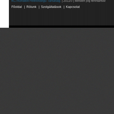
KCI Korlátolt Felelősségű Társaság.
| 2011© | Minden jog fenntartva!
Főoldal
|
Rólunk
|
Szolgáltatások
|
Kapcsolat