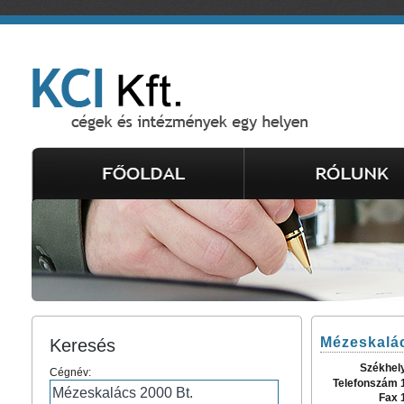
Mézeskalác
Keresés
Székhel
Cégnév:
Telefonszám 
Fax 