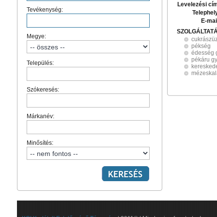
Levelezési cí
Tevékenység:
Telephel
E-mai
SZOLGÁLTAT
Megye:
cukrászü
pékség
édesség 
pékáru gy
Település:
keresked
mézeskal
Szókeresés:
Márkanév:
Minősítés: