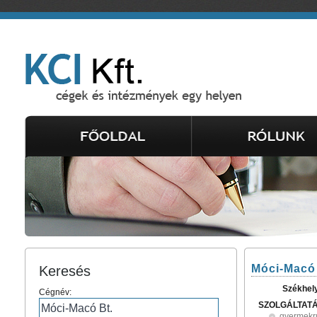
Móci-Macó 
Keresés
Székhel
Cégnév:
SZOLGÁLTAT
gyermekr