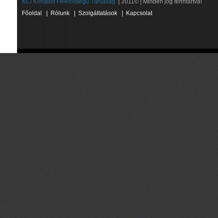
KCI Korlátolt Felelősségű Társaság.
| 2011© | Minden jog fenntartva!
Főoldal
|
Rólunk
|
Szolgáltatások
|
Kapcsolat