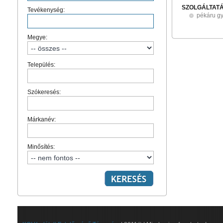
SZOLGÁLTAT
Tevékenység:
pékáru gy
Megye:
Település:
Szókeresés:
Márkanév:
Minősítés: