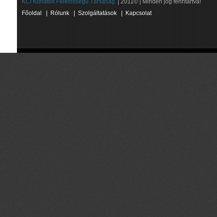
KCI Korlátolt Felelősségű Társaság.
| 2011© | Minden jog fenntartva!
Főoldal
|
Rólunk
|
Szolgáltatások
|
Kapcsolat