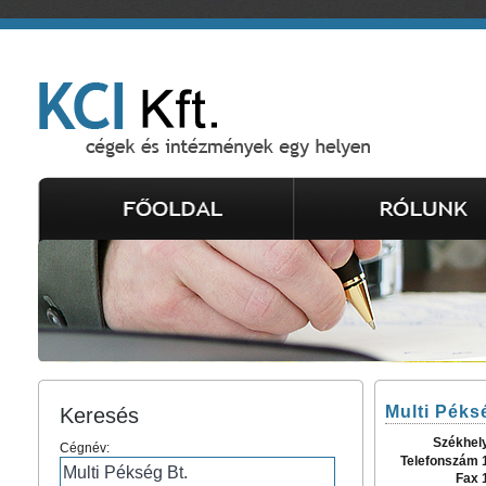
Multi Péks
Keresés
Székhel
Cégnév:
Telefonszám 
Fax 