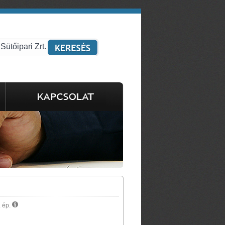
. ép.