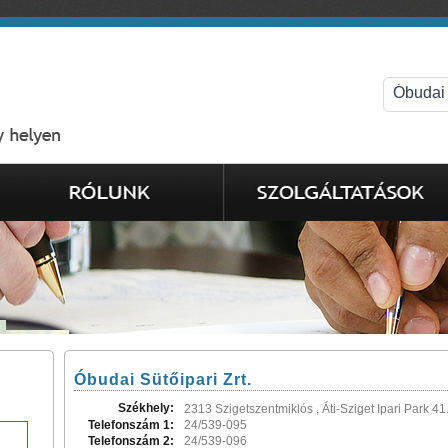
Óbudai Sütőipari Zrt.
Székhely:
2313 Szigetszentmiklós , Áti-Sziget Ipari Park 41
Telefonszám 1:
24/539-095
Telefonszám 2:
24/539-096