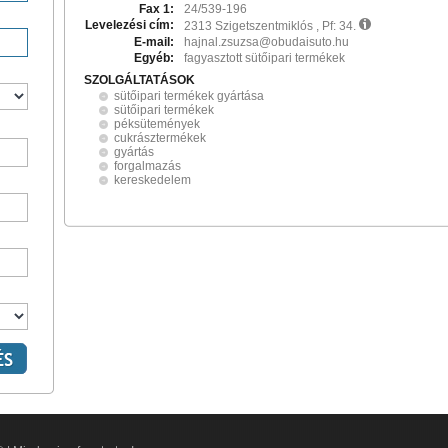
Fax 1:
24/539-196
Levelezési cím:
2313 Szigetszentmiklós , Pf: 34.
E-mail:
hajnal.zsuzsa@obudaisuto.hu
Egyéb:
fagyasztott sütőipari termékek
SZOLGÁLTATÁSOK
sütőipari termékek gyártása
sütőipari termékek
péksütemények
cukrásztermékek
gyártás
forgalmazás
kereskedelem