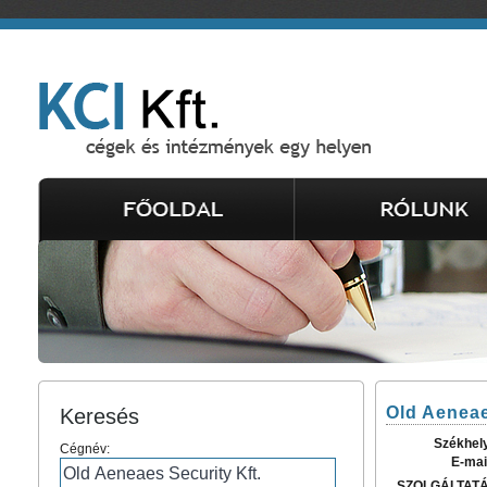
Old Aeneae
Keresés
Székhel
Cégnév:
E-mai
SZOLGÁLTAT