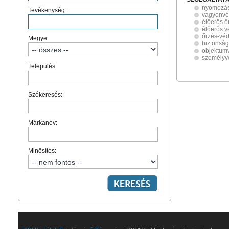
nyomozási
Tevékenység:
vagyonvéd
élőerős ő
élőerős 
őrzés-vé
Megye:
biztonság
objektum
személyv
Település:
Szókeresés:
Márkanév:
Minősítés: