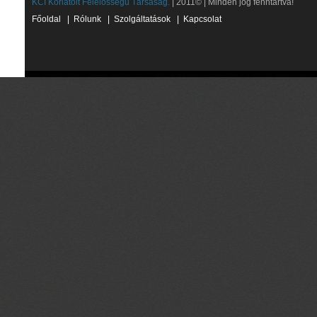
KCI Korlátolt Felelősségű Társaság.
| 2011© | Minden jog fenntartva!
Főoldal
|
Rólunk
|
Szolgáltatások
|
Kapcsolat