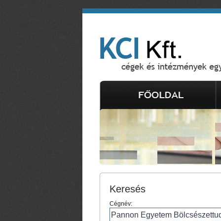
Keresés
Cégnév: