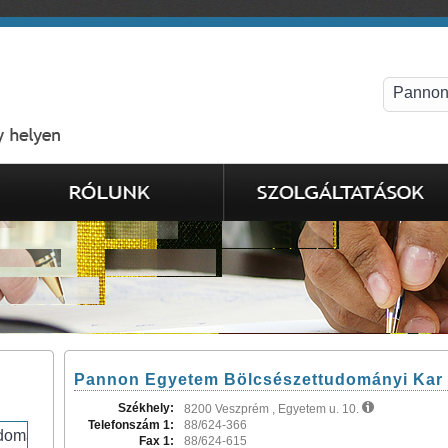
Pannon Egyetem Bölcsészettudományi Kar
Székhely:
8200 Veszprém , Egyetem u. 10.
Telefonszám 1:
88/624-366
Fax 1:
88/624-615