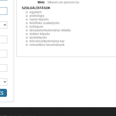
Web:
btkevel.uni-pannon.hu
SZOLGÁLTATÁSOK
egyetem
politológia
nyelvi képzés
felsőfokú szakképzés
kollégium
társadalomtudományi oktatás
doktori képzés
tanárképzés
bölcsészettudományi kar
nemzetközi tanulmányok