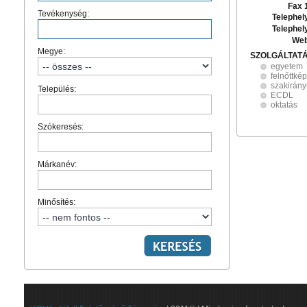
Fax 
Tevékenység:
Telephel
Telephel
Web
Megye:
SZOLGÁLTAT
egyetem
felnőttké
szakirán
Település:
ECDL
oktatás
Szókeresés:
Márkanév:
Minősítés: