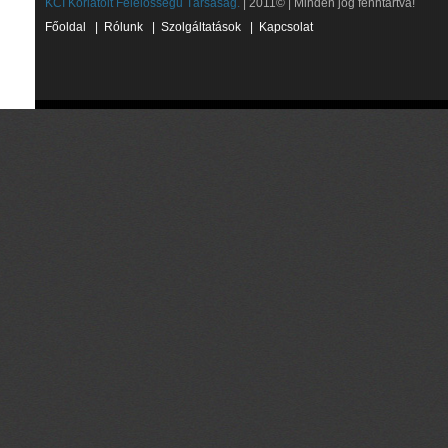
KCI Korlátolt Felelősségű Társaság.
| 2011© | Minden jog fenntartva!
Főoldal
|
Rólunk
|
Szolgáltatások
|
Kapcsolat