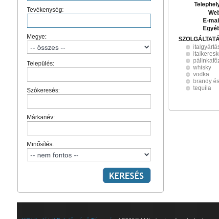
Telephel
Tevékenység:
Web
E-mai
Egyé
Megye:
SZOLGÁLTAT
italgyártá
italkeres
pálinkafő
Település:
whisky
vodka
brandy és
tequila
Szókeresés:
Márkanév:
Minősítés: