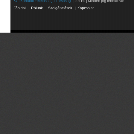
KCI Korlátolt Felelősségű Társaság.
| 2011© | Minden jog fenntartva!
Főoldal
|
Rólunk
|
Szolgáltatások
|
Kapcsolat