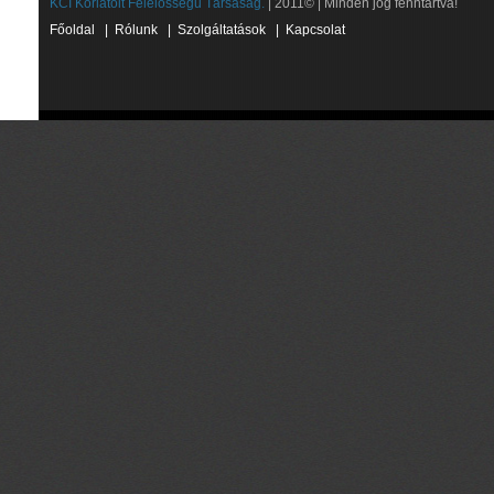
KCI Korlátolt Felelősségű Társaság.
| 2011© | Minden jog fenntartva!
Főoldal
|
Rólunk
|
Szolgáltatások
|
Kapcsolat