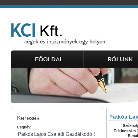
Patkós Laj
Keresés
Székhel
Cégnév:
Telefonszám 
E-mai