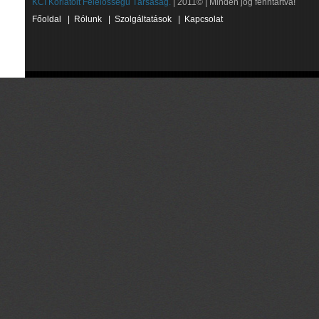
KCI Korlátolt Felelősségű Társaság.
| 2011© | Minden jog fenntartva!
Főoldal
|
Rólunk
|
Szolgáltatások
|
Kapcsolat