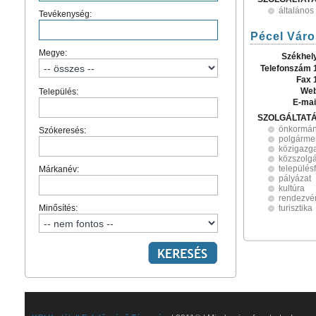
általános
Tevékenység:
Pécel Vár
Megye:
Székhel
Telefonszám 
Fax 
Web
Település:
E-mai
SZOLGÁLTAT
önkormán
Szókeresés:
polgármes
közigazg
közszolgá
település
Márkanév:
pályázat
kultúra
rendezvé
Minősítés:
turisztika