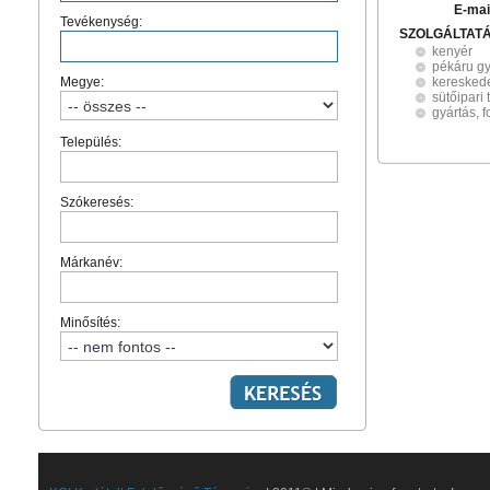
E-mai
Tevékenység:
SZOLGÁLTAT
kenyér
pékáru gy
Megye:
keresked
sütőipari
gyártás, 
Település:
Szókeresés:
Márkanév:
Minősítés: