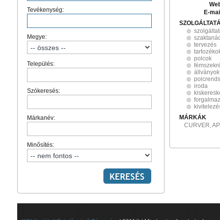
Web
Tevékenység:
E-mai
SZOLGÁLTAT
szolgálta
Megye:
szaktaná
tervezés
tartozéko
polcok
Település:
fémszekr
állványok
polcrend
iroda
Szókeresés:
kiskeres
forgalma
kivitelezé
MÁRKÁK
Márkanév:
CURVER, AP
Minősítés: