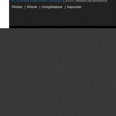
KCI Korlátolt Felelősségű Társaság.
| 2011© | Minden jog fenntartva!
Főoldal
|
Rólunk
|
Szolgáltatások
|
Kapcsolat