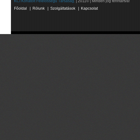
KCI Korlátolt Felelősségű Társaság.
| 2011© | Minden jog fenntartva!
Főoldal
|
Rólunk
|
Szolgáltatások
|
Kapcsolat