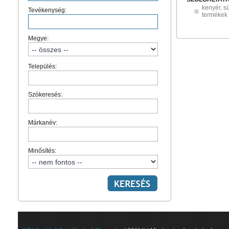
kenyér, s
Tevékenység:
termékek
Megye:
Település:
Szókeresés:
Márkanév:
Minősítés: