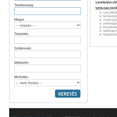
Levelezési cí
Tevékenység:
SZOLGÁLTAT
szeszfőz
terményf
Megye:
növényvé
vetőmag
keresked
vetőmag 
Település:
forgalma
Szókeresés:
Márkanév:
Minősítés: