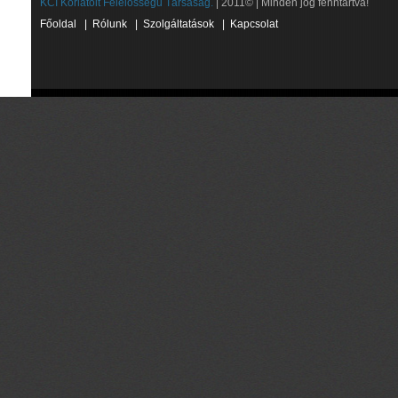
KCI Korlátolt Felelősségű Társaság.
| 2011© | Minden jog fenntartva!
Főoldal
|
Rólunk
|
Szolgáltatások
|
Kapcsolat