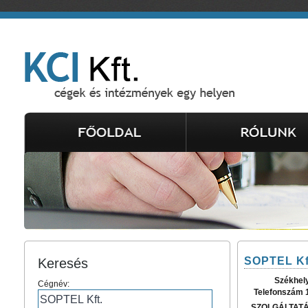
SOPTEL Kf
Keresés
Székhel
Cégnév:
Telefonszám 
SZOLGÁLTAT