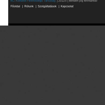
KCI Korlátolt Felelősségű Társaság.
| 2011© | Minden jog fenntartva!
Főoldal
|
Rólunk
|
Szolgáltatások
|
Kapcsolat