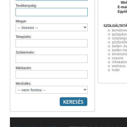
Web
Tevékenység:
E-mai
Egyé
Megye:
SZOLGÁLTAT
termálme
gyógyásza
Település:
szépségs
gőzfürdő
beltéri- é
beltéri m
Szókeresés:
élménym
szauna
infrakabi
wellness
Márkanév:
hotel
Minősítés: