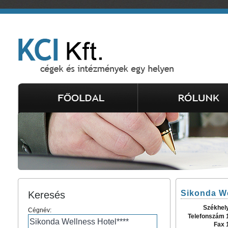
Sikonda We
Keresés
Székhel
Cégnév:
Telefonszám 
Fax 