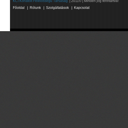
KCI Korlátolt Felelősségű Társaság.
| 2011© | Minden jog fenntartva!
Főoldal
|
Rólunk
|
Szolgáltatások
|
Kapcsolat