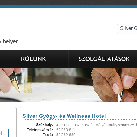
Silver Gyógy- és Wellness Hotel
Székhely:
4200 Hajdúszoboszló , Mátyás király sétány 25.
Telefonszám 1:
52/363-811
Fax 1:
52/362-639