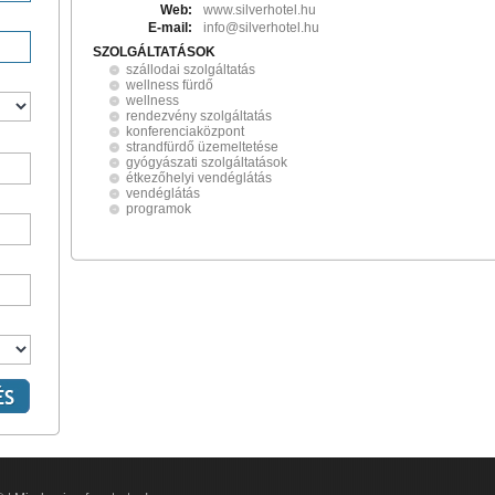
Web:
www.silverhotel.hu
E-mail:
info@silverhotel.hu
SZOLGÁLTATÁSOK
szállodai szolgáltatás
wellness fürdő
wellness
rendezvény szolgáltatás
konferenciaközpont
strandfürdő üzemeltetése
gyógyászati szolgáltatások
étkezőhelyi vendéglátás
vendéglátás
programok