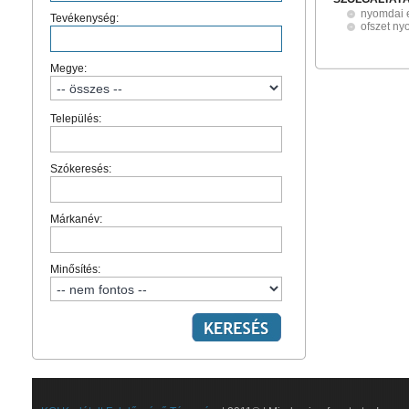
nyomdai e
Tevékenység:
ofszet ny
Megye:
Település:
Szókeresés:
Márkanév:
Minősítés: