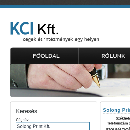
Solong Prin
Keresés
Székhel
Cégnév:
Telefonszám 
SZOLGÁLTAT