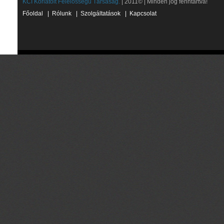
KCI Korlátolt Felelősségű Társaság.
| 2011© | Minden jog fenntartva!
Főoldal
|
Rólunk
|
Szolgáltatások
|
Kapcsolat