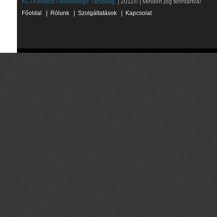
KCI Korlátolt Felelősségű Társaság.
| 2011© | Minden jog fenntartva!
Főoldal
|
Rólunk
|
Szolgáltatások
|
Kapcsolat