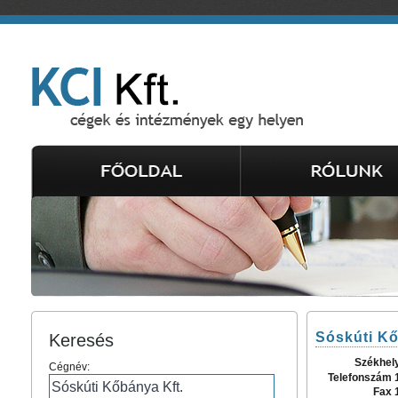
Sóskúti Kő
Keresés
Székhel
Cégnév:
Telefonszám 
Fax 