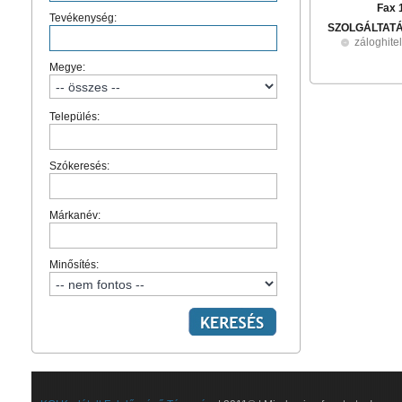
Fax 
Tevékenység:
SZOLGÁLTAT
záloghite
Megye:
Település:
Szókeresés:
Márkanév:
Minősítés: