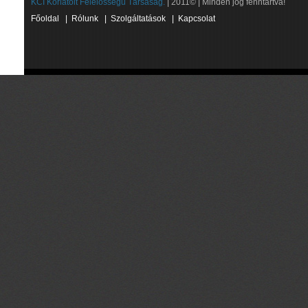
KCI Korlátolt Felelősségű Társaság.
| 2011© | Minden jog fenntartva!
Főoldal
|
Rólunk
|
Szolgáltatások
|
Kapcsolat