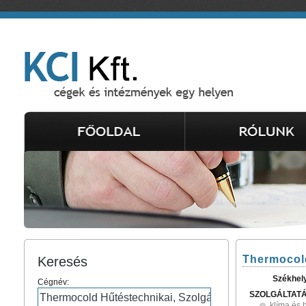
Thermocold
Keresés
Székhel
Cégnév:
SZOLGÁLTAT
klíma és 