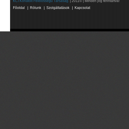
KCI Korlátolt Felelősségű Társaság.
| 2011© | Minden jog fenntartva!
Főoldal
|
Rólunk
|
Szolgáltatások
|
Kapcsolat