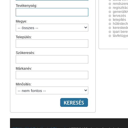
rendszere
Tevékenység:
regisztrác
generálki
tervezés
telepítés
Megye:
hűtéstec
keresked
ipari ber
távfelügy
Település:
Szókeresés:
Márkanév:
Minősítés: