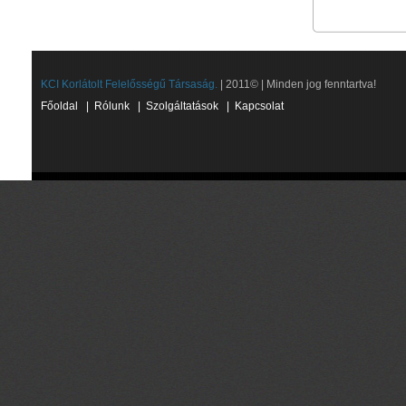
KCI Korlátolt Felelősségű Társaság.
| 2011© | Minden jog fenntartva!
Főoldal
|
Rólunk
|
Szolgáltatások
|
Kapcsolat