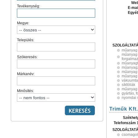
Web
Tevékenység:
E-mai
Egyé
Megye:
Település:
SZOLGÁLTAT
műanyag 
műanyag 
Szókeresés:
forgalma
műanyagf
műanyagz
műanyag 
Márkanév:
műanyag 
vákuumta
síkfóliák
műanyag 
Minősítés:
gyártás, 
nyomdai s
Triműk Kft.
Székhel
Telefonszám 
SZOLGÁLTAT
csomagol