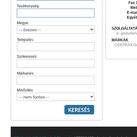
Fax 
Tevékenység:
Web
E-mai
Egyé
Megye:
SZOLGÁLTAT
gázturbin
Település:
MÁRKÁK
CENTRAX GA
Szókeresés:
Márkanév:
Minősítés: