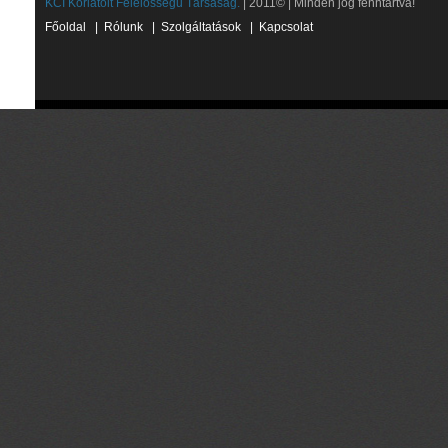
KCI Korlátolt Felelősségű Társaság.
| 2011© | Minden jog fenntartva!
Főoldal
|
Rólunk
|
Szolgáltatások
|
Kapcsolat