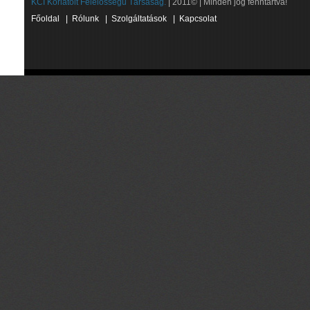
KCI Korlátolt Felelősségű Társaság.
| 2011© | Minden jog fenntartva!
Főoldal
|
Rólunk
|
Szolgáltatások
|
Kapcsolat