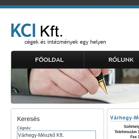
Várhegy-Mé
Keresés
Székhel
Cégnév:
Telefonszám 
Fax 