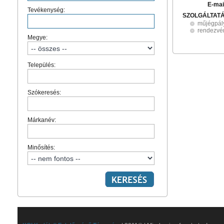
E-mai
Tevékenység:
SZOLGÁLTAT
műjégpál
rendezvé
Megye:
Település:
Szókeresés:
Márkanév:
Minősítés: