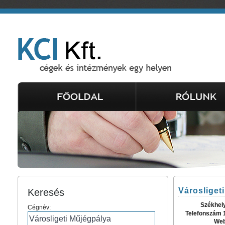
Városliget
Keresés
Székhel
Cégnév:
Telefonszám 
Web