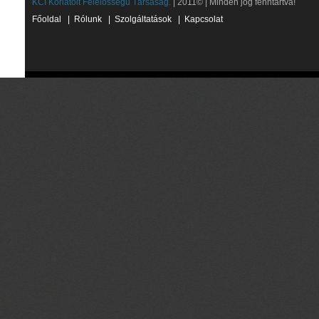
KCI Korlátolt Felelősségű Társaság.
| 2011© | Minden jog fenntartva!
Főoldal
|
Rólunk
|
Szolgáltatások
|
Kapcsolat