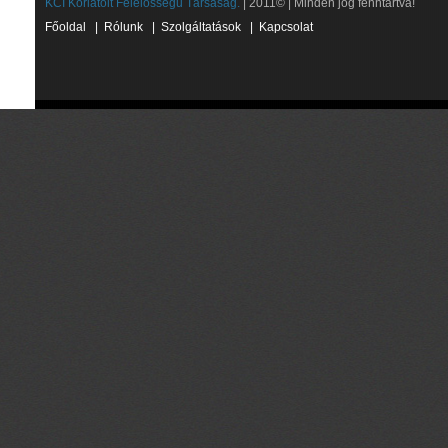
KCI Korlátolt Felelősségű Társaság.
| 2011© | Minden jog fenntartva!
Főoldal
|
Rólunk
|
Szolgáltatások
|
Kapcsolat