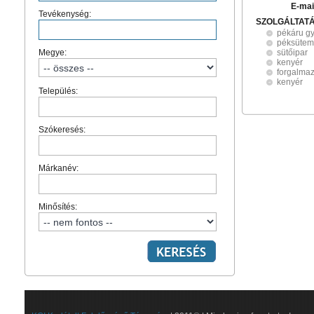
E-mai
Tevékenység:
SZOLGÁLTAT
pékáru gy
péksütem
Megye:
sütőipar
kenyér
forgalma
kenyér
Település:
Szókeresés:
Márkanév:
Minősítés: