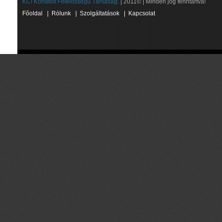
KCI Korlátolt Felelősségű Társaság.
| 2011© | Minden jog fenntartva!
Főoldal
|
Rólunk
|
Szolgáltatások
|
Kapcsolat