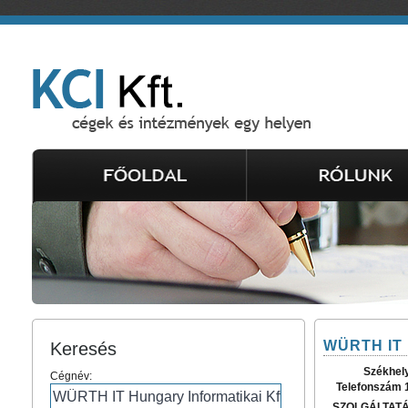
WÜRTH IT H
Keresés
Székhel
Cégnév:
Telefonszám 
SZOLGÁLTAT