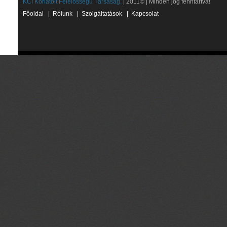
KCI Korlátolt Felelősségű Társaság.
| 2011© | Minden jog fenntartva!
Főoldal
|
Rólunk
|
Szolgáltatások
|
Kapcsolat