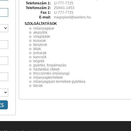
Telefonszám 1:
1/-777-7725
Telefonszám 2:
20/441-1453
Fax 1:
1/-777-7725
E-mail:
magoplast@axelero.hu
SZOLGÁLTATÁSOK
műanyagipar
akasztók
virágládák
kosarak
tányérok
tálak
poharak
kancsók
bögrék
gyártás, forgalmazás
háztartási cikkek
fröccsöntés (műanyag)
műanyagtermékek
műanyagipari termékek gyártása
tálcák