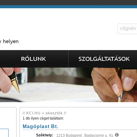
// KCI.HU « akasztók //
1 db ilyen céget találtam:
Magóplast Bt.
Székhely:
1213 Budapest , Badacsonyi u. 41.