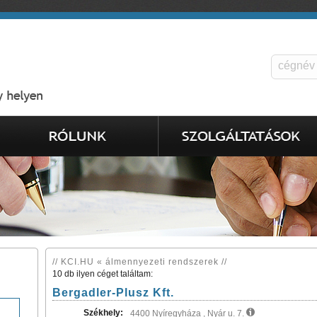
// KCI.HU « álmennyezeti rendszerek //
10 db ilyen céget találtam:
Bergadler-Plusz Kft.
Székhely:
4400 Nyíregyháza , Nyár u. 7.