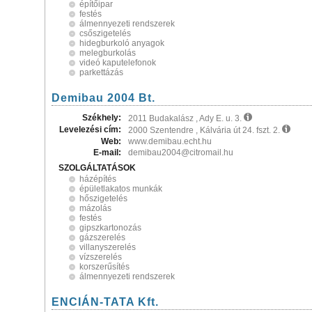
építőipar
festés
álmennyezeti rendszerek
csőszigetelés
hidegburkoló anyagok
melegburkolás
videó kaputelefonok
parkettázás
Demibau 2004 Bt.
Székhely:
2011 Budakalász , Ady E. u. 3.
Levelezési cím:
2000 Szentendre , Kálvária út 24. fszt. 2.
Web:
www.demibau.echt.hu
E-mail:
demibau2004@citromail.hu
SZOLGÁLTATÁSOK
házépítés
épületlakatos munkák
hőszigetelés
mázolás
festés
gipszkartonozás
gázszerelés
villanyszerelés
vízszerelés
korszerűsítés
álmennyezeti rendszerek
ENCIÁN-TATA Kft.