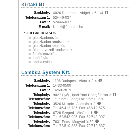
Kirtaki Bt.
Székhely:
4026 Debrecen , Abigél u. 6. 1/4.
Telefonszám 1:
52/446-037
Fax 1:
52/446-037
E-mail:
kirtaki@freemail.hu
SZOLGÁLTATÁSOK
gipszkartonozás
gipszkarton rendszerek
gipszkarton szerelés
álmennyezeti rendszerek
festés-mázolás
tapétázás
szobafestés
Lambda System Kft.
Székhely:
1106 Budapest , Akna u. 2-4.
Telefonszám 1:
1/433-0500
Fax 1:
1/260-2819
Telephely:
9027 Győr , Ipari Park-Csörgőfa sor 2.
Telefonszám:
Tel: 96/511-222; Fax: 96/511-220
Telephely:
3526 Miskolc , Állomás u. 3.
Telefonszám:
Tel: 46/412-785; Fax: 46/412-575
Telephely:
6728 Szeged , Vásár u. 1.
Telefonszám:
Tel: 62/543-995; Fax: 62/543-997
Telephely:
7631 Pécs , Megyeri út 59.
Telefonszám:
Tel: 72/510-835; Fax: 72/510-837