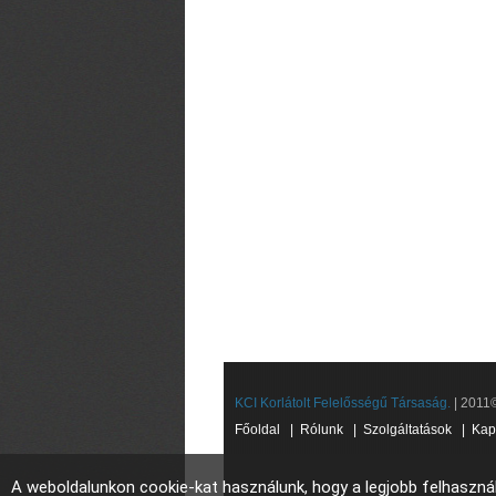
KCI Korlátolt Felelősségű Társaság.
| 2011©
Főoldal
|
Rólunk
|
Szolgáltatások
|
Kap
A weboldalunkon cookie-kat használunk, hogy a legjobb felhaszná