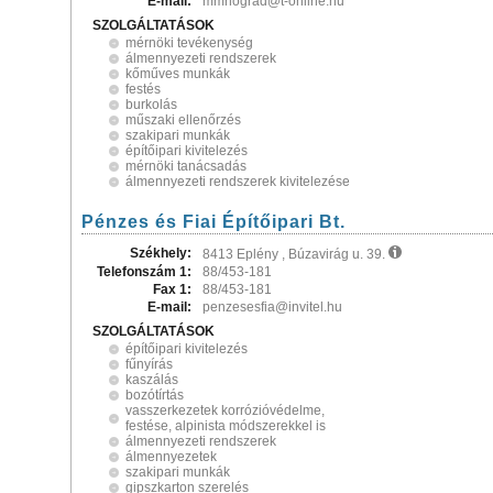
E-mail:
mmnograd@t-online.hu
SZOLGÁLTATÁSOK
mérnöki tevékenység
álmennyezeti rendszerek
kőműves munkák
festés
burkolás
műszaki ellenőrzés
szakipari munkák
építőipari kivitelezés
mérnöki tanácsadás
álmennyezeti rendszerek kivitelezése
Pénzes és Fiai Építőipari Bt.
Székhely:
8413 Eplény , Búzavirág u. 39.
Telefonszám 1:
88/453-181
Fax 1:
88/453-181
E-mail:
penzesesfia@invitel.hu
SZOLGÁLTATÁSOK
építőipari kivitelezés
fűnyírás
kaszálás
bozótírtás
vasszerkezetek korrózióvédelme,
festése, alpinista módszerekkel is
álmennyezeti rendszerek
álmennyezetek
szakipari munkák
gipszkarton szerelés