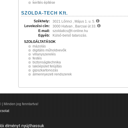
kerítés építése
SZOLDA-TECH Kft.
Székhely:
3021 Lőrinci , Május 1. u. 5.
Levelezési cím:
3000 Hatvan , Barcsai út 33.
E-mail:
szoldatics@t-online.hu
Egyéb:
Külső-belső tatarozás.
SZOLGÁLTATÁSOK
mázolás
digitális műholdvevők
villanyszerelés
festés
biztonságtechnika
lakóépület felújítás
gipszkartonozás
álmennyezeti rendszerek
 | Minden jog fenntartva!
csolat
lói élményt nyújthassuk