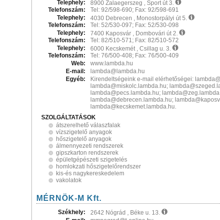
Telephely:
8900 Zalaegerszeg , Sport út 3.
Telefonszám:
Tel: 92/598-690; Fax: 92/598-691
Telephely:
4030 Debrecen , Monostorpályi út 5.
Telefonszám:
Tel: 52/530-097; Fax: 52/530-098
Telephely:
7400 Kaposvár , Dombovári út 2.
Telefonszám:
Tel: 82/510-571; Fax: 82/510-572
Telephely:
6000 Kecskemét , Csillag u. 3.
Telefonszám:
Tel: 76/500-408; Fax: 76/500-409
Web:
www.lambda.hu
E-mail:
lambda@lambda.hu
Egyéb:
Kirendeltségeink e-mail elérhetőségei: lambda
lambda@miskolc.lambda.hu; lambda@szeged.l
lambda@pecs.lambda.hu; lambda@zeg.lambda.
lambda@debrecen.lambda.hu; lambda@kaposva
lambda@kecskemet.lambda.hu.
SZOLGÁLTATÁSOK
átszerelhető válaszfalak
vízszigetelő anyagok
hőszigetelő anyagok
álmennyezeti rendszerek
gipszkarton rendszerek
épületgépészeti szigetelés
homlokzati hőszigetelőrendszer
kis-és nagykereskedelem
vakolatok
MÉRNÖK-M Kft.
Székhely:
2642 Nógrád , Béke u. 13.