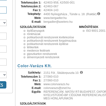
Telefonszám 1:
42/403-958, 42/500-001
Telefonszám 2:
42/463-067
Fax 1:
42/404-143
Telephely:
4400 Nyíregyháza , Tünde u. 18. (Raktár)
Web:
www.bergadler.hu
E-mail:
bergadler@axelero.hu
SZOLGÁLTATÁSOK
MINŐSÍTÉSEK
építőanyagok
ISO 9001:2001
rönkházak
polikarbonát rendszerek kivitelezése
polikarbonát rendszerek forgalmazása
polikarbonát rendszerek építése
télikertek
medence fedések
gipszkarton rendszerek
álmennyezeti rendszerek
Color-Varázs Kft.
Székhely:
2151 Fót , Sikátorpuszta 10.
Telefonszám 1:
27/360-010
Fax 1:
27/360-010
Web:
www.colorvarazs.hu
E-mail:
colorvarazs@vnet.hu
Egyéb:
REFERENCIÁK: MATÁV RT-BUDAPEST, OXFO
NYELVSTÚDIÓ-BP. CÉGÜNK REFERENCIALIST
MEG HONLAPUNKON
SZOLGÁLTATÁSOK