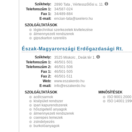
Székhely:
2890 Tata , Vértesszőlősi u. 11.
Telefonszám 1:
34/587-024
Fax 1:
34/489-884
E-mail:
encian-tata@axelero.hu
SZOLGÁLTATÁSOK
légtechnikai szerkezetek kivitelezése
álmennyezeti rendszerek
gipszkarton szerelés
Észak-Magyarországi Erdőgazdasági Rt.
Székhely:
3525 Miskolc , Deák tér 1.
Telefonszám 1:
46/501-501
Telefonszám 2:
46/501-506
Fax 1:
46/501-505
Fax 2:
46/501-511
Web:
www.eszakerdo.hu
E-mail:
info@eszakerdo.hu
SZOLGÁLTATÁSOK
MINŐSÍTÉSEK
acélcsarnok
ISO 9001:2000
kisépület rendszer
ISO 14001:199
ipari kapurendszerek
hőszigetelő anyagok
álmennyezeti rendszerek
cserepes lemezek
zsindelyezés
burkolóanyagok