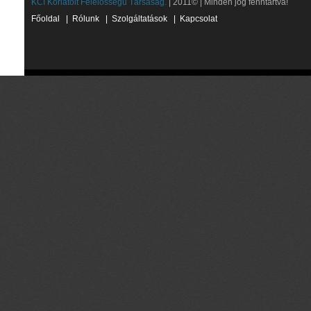
KCI Korlátolt Felelősségű Társaság.
| 2011© | Minden jog fenntartva!
Főoldal
|
Rólunk
|
Szolgáltatások
|
Kapcsolat