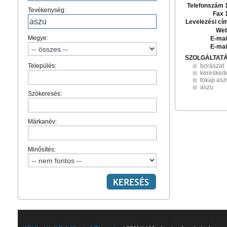
Telefonszám 
Tevékenység:
Fax 
Levelezési cí
Web
Megye:
E-mai
E-mai
SZOLGÁLTAT
Település:
borászat
keresked
tokaji asz
aszu
Szókeresés:
Márkanév:
Minősítés: