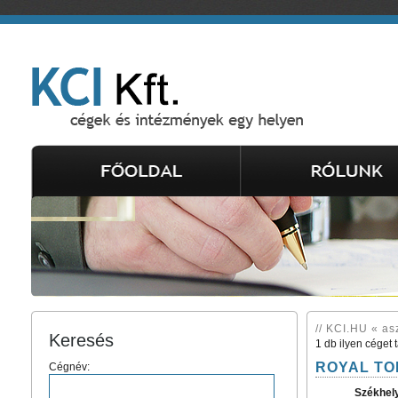
// KCI.HU « asz
Keresés
1 db ilyen céget 
ROYAL TOKA
Cégnév:
Székhel