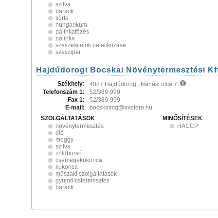
szilva
barack
körte
hungarikum
pálinkafőzés
pálinka
szeszesitalok palackozása
szeszipar
Hajdúdorogi Bocskai Növénytermesztési Kft
Székhely:
4087 Hajdúdorog , Nánási utca 7.
Telefonszám 1:
52/389-999
Fax 1:
52/389-999
E-mail:
bocskaimg@axelero.hu
SZOLGÁLTATÁSOK
MINŐSÍTÉSEK
növénytermesztés
HACCP
dió
meggy
szilva
zöldborsó
csemegekukorica
kukorica
műszaki szolgáltatások
gyümölcstermesztés
barack