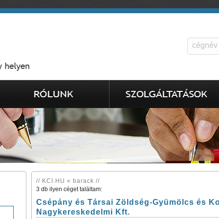
// KCI.HU « barack //
3 db ilyen céget találtam:
Csépány és Társai Zöldség-Gyümölcs és Ko
Nagykereskedelmi Kft.