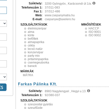
Székhely:
3200 Gyöngyös , Karácsondi út 1/a.
Telefonszám 1:
37/311-083
Fax 1:
37/312-486
Web:
www.csepanymatra.hu
E-mail:
csepanyw@axelero.hu
SZOLGÁLTATÁSOK
MINŐSÍTÉSEK
élelmiszeripar
HACCP
alma
ISO 9001
körte
ISO 9002
befőttek
almapaprika
cékla
lecsó-natúr
konzervipar
party mix
pritaminpaprika
csemegeuborka
barack
MÁRKÁK
MÁTRA
Farkas Pálinka Kft.
Székhely:
8983 Nagylengyel , Hegyi u.13.
Telefonszám 1:
92/380-037
SZOLGÁLTATÁSOK
szeszesital gyártás
szeszfőzde