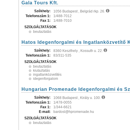
Gala Tours Kft.
Székhely:
1056 Budapest , Belgrád rkp. 26.
Telefonszám 1:
1/488-7012
Fax 1:
1/488-7010
SZOLGÁLTATÁSOK
beutaztatás
Hatos Idegenforgalmi és Ingatlanközvetítő K
Székhely:
8360 Keszthely , Kossuth u. 22.
Telefonszám 1:
83/311-535
SZOLGÁLTATÁSOK
beutaztatás
kiutaztatás
ingatlanközvetítés
idegenforgalom
Hungarian Promenade Idegenforgalmi és Szo
Székhely:
1068 Budapest , Király u. 100.
Telefonszám 1:
1/478-0055
Fax 1:
1/344-6621
E-mail:
bardosl@hpromenade.hu
SZOLGÁLTATÁSOK
beutaztatás