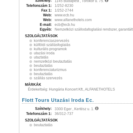
Székhely:
1145 Budapest , Törökőr u. 75.
Telefonszám 1:
1/252-8230
Fax 1:
1/252-2744
Web:
www.ecb.hu
Web:
www.alfanethotels.com
E-mail:
ecb@ecb.hu
Egyéb:
Nemzetközi szállodafoglalási rendszer, garantált
SZOLGÁLTATÁSOK
konferenciaszervezés
külföldi szállásfoglalás
kulturális programok
utazási iroda
utaztatás
nemzetközi beutaztatás
beutaztatás
konferenciaturizmus
beutaztatás
szállás szervezés
MÁRKÁK
Érdekeltség: Hungária Koncert Kft., ALFANETHOTELS
Flott Tours Utazási Iroda Ec.
Székhely:
3300 Eger , Kertész u. 1.
Telefonszám 1:
36/312-737
SZOLGÁLTATÁSOK
beutaztatás