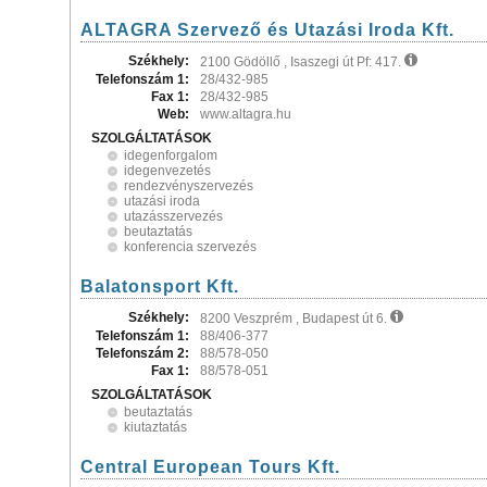
ALTAGRA Szervező és Utazási Iroda Kft.
Székhely:
2100 Gödöllő , Isaszegi út Pf: 417.
Telefonszám 1:
28/432-985
Fax 1:
28/432-985
Web:
www.altagra.hu
SZOLGÁLTATÁSOK
idegenforgalom
idegenvezetés
rendezvényszervezés
utazási iroda
utazásszervezés
beutaztatás
konferencia szervezés
Balatonsport Kft.
Székhely:
8200 Veszprém , Budapest út 6.
Telefonszám 1:
88/406-377
Telefonszám 2:
88/578-050
Fax 1:
88/578-051
SZOLGÁLTATÁSOK
beutaztatás
kiutaztatás
Central European Tours Kft.