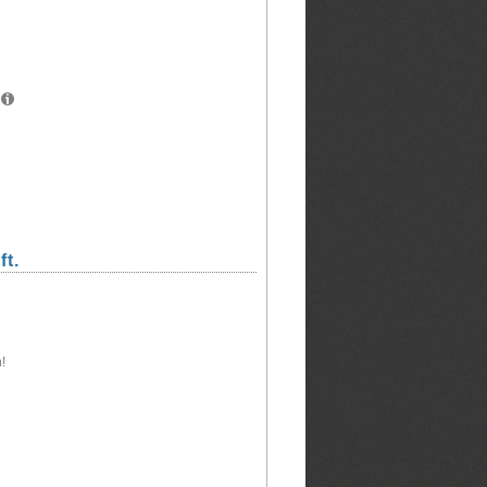
.
ft.
!