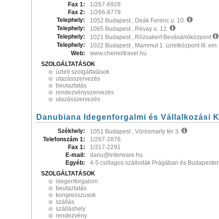
Fax 1:
1/267-6928
Fax 2:
1/266-8778
Telephely:
1052 Budapest , Deák Ferenc u. 10.
Telephely:
1065 Budapest , Révay u. 12.
Telephely:
1021 Budapest , Rózsakert Bevásárlóközpont
Telephely:
1022 Budapest , Mammut 1. üzletközpont III. em
Web:
www.chemoltravel.hu
SZOLGÁLTATÁSOK
üzleti szolgáltatások
utazásszervezés
beutaztatás
rendezvényszervezés
utazásszervezés
Danubiana Idegenforgalmi és Vállalkozási K
Székhely:
1051 Budapest , Vörösmarty tér 3.
Telefonszám 1:
1/267-2876
Fax 1:
1/317-2291
E-mail:
danu@interware.hu
Egyéb:
4-5 csillagos szállodák Prágában és Budapesten
SZOLGÁLTATÁSOK
idegenforgalom
beutaztatás
kongresszusok
szállás
szálláshely
rendezvény