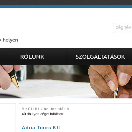
// KCI.HU « beutaztatás //
40 db ilyen céget találtam:
Adria Tours Kft.