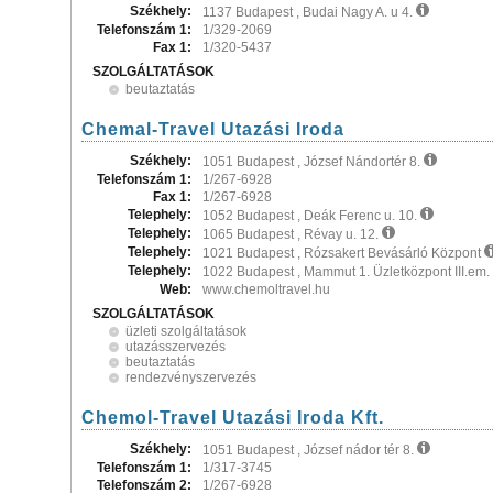
Székhely:
1137 Budapest , Budai Nagy A. u 4.
Telefonszám 1:
1/329-2069
Fax 1:
1/320-5437
SZOLGÁLTATÁSOK
beutaztatás
Chemal-Travel Utazási Iroda
Székhely:
1051 Budapest , József Nándortér 8.
Telefonszám 1:
1/267-6928
Fax 1:
1/267-6928
Telephely:
1052 Budapest , Deák Ferenc u. 10.
Telephely:
1065 Budapest , Révay u. 12.
Telephely:
1021 Budapest , Rózsakert Bevásárló Központ
Telephely:
1022 Budapest , Mammut 1. Üzletközpont III.em.
Web:
www.chemoltravel.hu
SZOLGÁLTATÁSOK
üzleti szolgáltatások
utazásszervezés
beutaztatás
rendezvényszervezés
Chemol-Travel Utazási Iroda Kft.
Székhely:
1051 Budapest , József nádor tér 8.
Telefonszám 1:
1/317-3745
Telefonszám 2:
1/267-6928