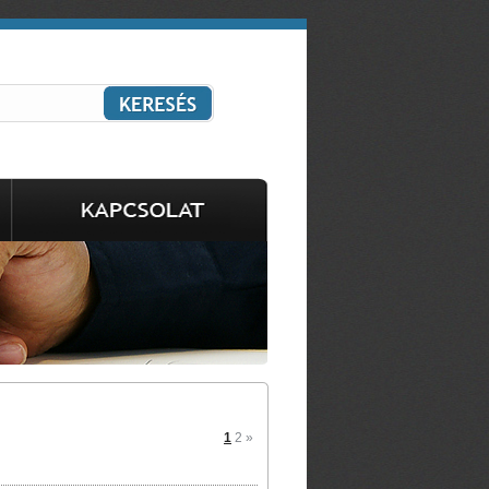
1
2
»