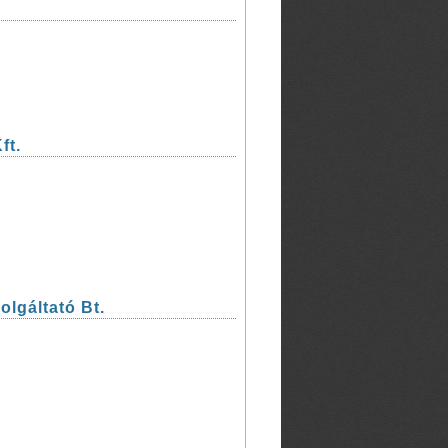
ft.
lgáltató Bt.