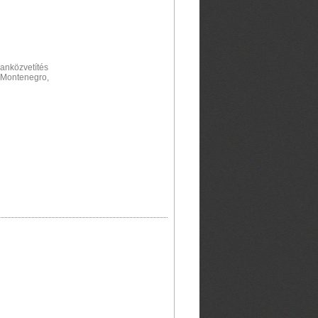
lanközvetítés
 Montenegro,