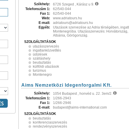
Székhely:
6726 Szeged , Kárász u 9.
Telefonszám 1:
62/540-044
Fax 1:
62/540-044
Web:
www.adriatours.hu
E-mail:
adriatours@adriatours.hu
Egyéb:
Utazások szervezése az Adria térségében, ingat
Montenegróba. Utazásszervezés: Horvátország,
Albánia, Görögország.
SZOLGÁLTATÁSOK
utazásszervezés
ingatlanközvetítés
üdülések
szálláshely
beutaztatás
külföldi utazások
turizmus
Montenegro
Aims Nemzetközi Idegenforgalmi Kft.
Székhely:
1054 Budapest , honvéd u. 22. 3em/2.
Telefonszám 1:
1/266-2943
Fax 1:
1/266-2946
E-mail:
budapest@aims-international.com
SZOLGÁLTATÁSOK
beutaztatás
konferenciaszervezés
rendezvényszervezés