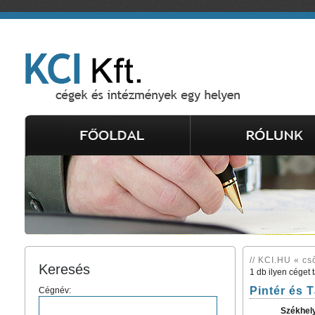
// KCI.HU « cs
Keresés
1 db ilyen céget 
Pintér és T
Cégnév:
Székhel