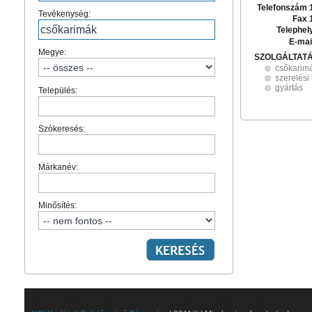
Telefonszám 
Tevékenység:
Fax 
Telephel
E-mai
Megye:
SZOLGÁLTAT
csőkarim
szerelési
gyártás
Település:
Szókeresés:
Márkanév:
Minősítés: