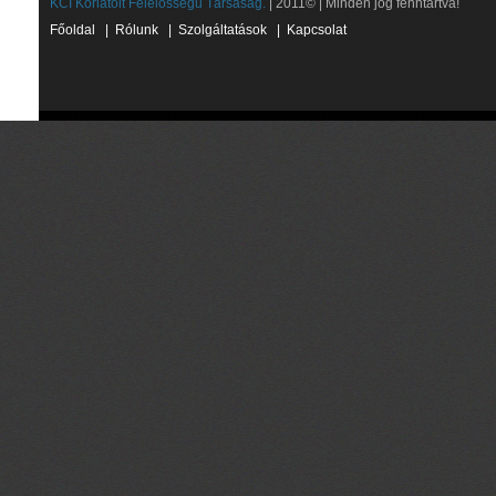
KCI Korlátolt Felelősségű Társaság.
| 2011© | Minden jog fenntartva!
Főoldal
|
Rólunk
|
Szolgáltatások
|
Kapcsolat