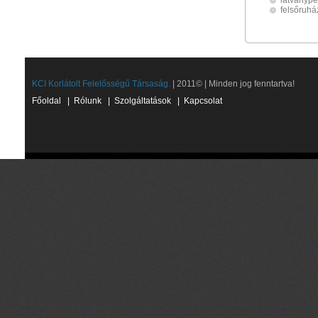
látványp
felsőruhá
KCI Korlátolt Felelősségű Társaság.
| 2011© | Minden jog fenntartva!
Főoldal
|
Rólunk
|
Szolgáltatások
|
Kapcsolat