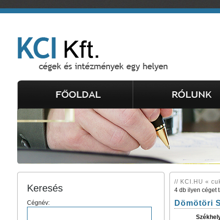
// KCI.HU « cu
Keresés
4 db ilyen céget 
Dömötöri S
Cégnév:
Székhel