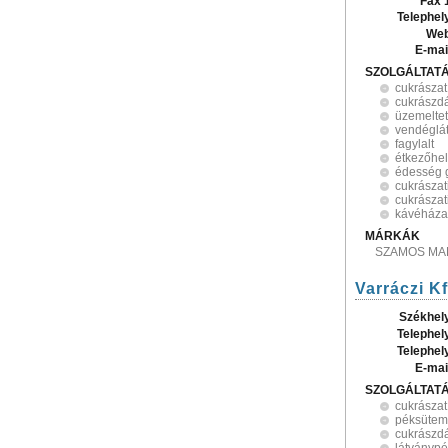
Fax 
Telephel
Web
E-mai
SZOLGÁLTAT
cukrászat
cukrászd
üzemelte
vendéglát
fagylalt
étkezőhel
édesség 
cukrászat
cukrászat
kávéháza
MÁRKÁK
SZAMOS MA
Varráczi Kf
Székhel
Telephel
Telephel
E-mai
SZOLGÁLTAT
cukrászat
péksütemé
cukrászd