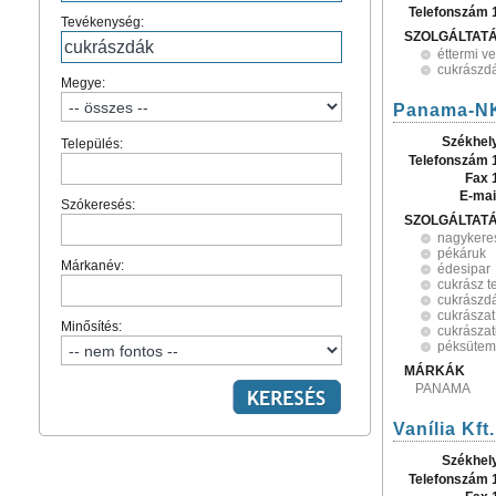
Telefonszám 
Tevékenység:
SZOLGÁLTAT
éttermi v
cukrászd
Megye:
Panama-NK
Székhel
Település:
Telefonszám 
Fax 
E-mai
Szókeresés:
SZOLGÁLTAT
nagykere
pékáruk
Márkanév:
édesipar
cukrász t
cukrászd
cukrászat
Minősítés:
cukrászat
péksütem
MÁRKÁK
PANAMA
Vanília Kft.
Székhel
Telefonszám 