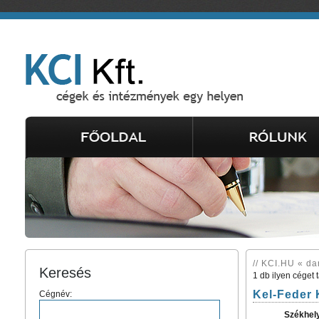
// KCI.HU « da
Keresés
1 db ilyen céget 
Kel-Feder K
Cégnév:
Székhel