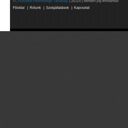
KCI Korlátolt Felelősségű Társaság.
| 2011© | Minden jog fenntartva!
Főoldal
|
Rólunk
|
Szolgáltatások
|
Kapcsolat