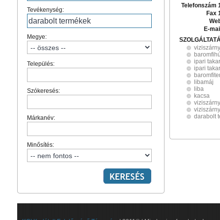
Telefonszám 
Tevékenység:
Fax 
Web
E-mai
Megye:
SZOLGÁLTAT
viziszárn
baromfih
ipari tak
Település:
ipari tak
baromfit
libamáj
liba
Szókeresés:
kacsa
viziszárn
viziszárn
darabolt 
Márkanév:
Minősítés: