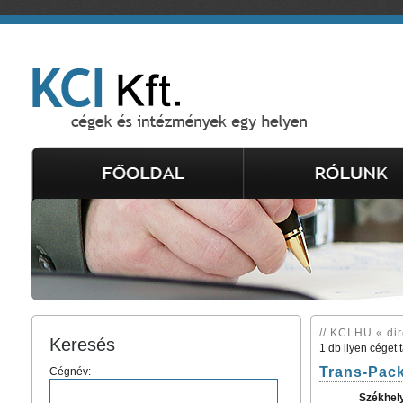
// KCI.HU « dir
Keresés
1 db ilyen céget 
Trans-Pack
Cégnév:
Székhel