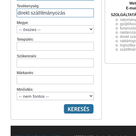
Web
Tevékenység:
E-mai
SZOLGÁLTAT
rakomány
Megye:
gyűjtőfuv
fuvarozás
raktározá
direkt sz
Település:
raktárlogi
logisztika
szállítmá
Szókeresés:
Márkanév:
Minősítés: