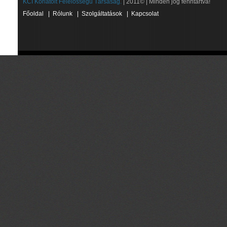
KCI Korlátolt Felelősségű Társaság.
| 2011© | Minden jog fenntartva!
Főoldal
|
Rólunk
|
Szolgáltatások
|
Kapcsolat