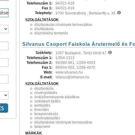
Telefonszám 1:
94/321-619
Fax 1:
94/321-619
Telephely:
9700 Szombathely , Bertalanffy u. 35.
SZOLGÁLTATÁSOK
díszfaiskolai növények termesztése
díszfaiskola
dísznövény termelés
Silvanus Csoport Faiskola Árutermelő és F
Székhely:
1067 Budapest , Teréz körút 47.
Telefonszám 1:
1/354-1313
Telefonszám 2:
99/380-961, 1/269-4953
Fax 1:
99/544-002, 1/269-4970
Web:
www.silvanus.hu
E-mail:
silanus@silvanus.hu
SZOLGÁLTATÁSOK
díszfaiskola
növényültetés
öntözőrendszerek kiépítése
sziklakert építés
kertépítés
füvesítés
tereprendezés
növénytelepítés
díszfaiskolai növények termesztése
talajcsere
MÁRKÁK