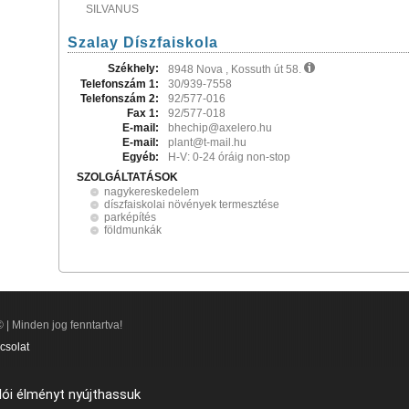
SILVANUS
Szalay Díszfaiskola
Székhely:
8948 Nova , Kossuth út 58.
Telefonszám 1:
30/939-7558
Telefonszám 2:
92/577-016
Fax 1:
92/577-018
E-mail:
bhechip@axelero.hu
E-mail:
plant@t-mail.hu
Egyéb:
H-V: 0-24 óráig non-stop
SZOLGÁLTATÁSOK
nagykereskedelem
díszfaiskolai növények termesztése
parképítés
földmunkák
 | Minden jog fenntartva!
csolat
lói élményt nyújthassuk