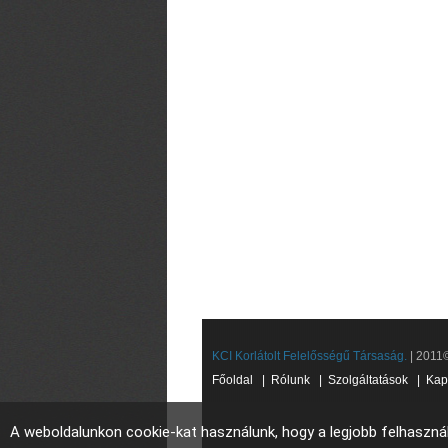
KCI Korlátolt Felelősségű Társaság.
| 2011©
Főoldal
|
Rólunk
|
Szolgáltatások
|
Kap
A weboldalunkon cookie-kat használunk, hogy a legjobb felhaszná