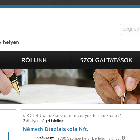
// KCI.HU « díszfaiskolai növények termesztése //
3 db ilyen céget találtam:
Németh Díszfaiskola Kft.
Székhely:
9700 Szombathely , Bertalanffy u. 35.