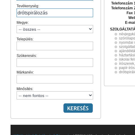
Telefonszám 
Tevékenység:
Telefonszám 
Fax 
Web
Megye:
E-mai
SZOLGÁLTAT
névjegyká
szórólap
Település:
nyomdai s
szolgálta
ajándékt
háztartási
Szókeresés:
iskolai fe
írószerek
papír-író
drótspirá
Márkanév:
Minősítés: