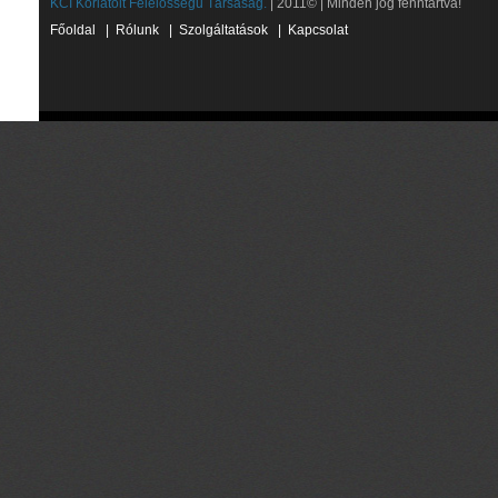
KCI Korlátolt Felelősségű Társaság.
| 2011© | Minden jog fenntartva!
Főoldal
|
Rólunk
|
Szolgáltatások
|
Kapcsolat