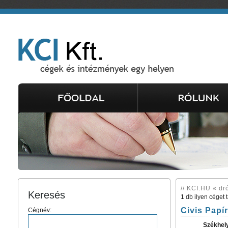
// KCI.HU « dró
Keresés
1 db ilyen céget 
Civis Papí
Cégnév:
Székhel