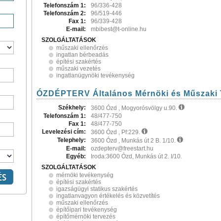
Telefonszám 1:
96/336-428
Telefonszám 2:
96/519-446
Fax 1:
96/339-428
E-mail:
mbibest@t-online.hu
SZOLGÁLTATÁSOK
műszaki ellenőrzés
ingatlan bérbeadás
építési szakértés
műszaki vezetés
ingatlanügynöki tevékenység
ÓZDÉPTERV Általános Mérnöki és Műszaki 
Székhely:
3600 Ózd , Mogyorósvölgy u.90.
Telefonszám 1:
48/477-750
Fax 1:
48/477-750
Levelezési cím:
3600 Ózd , Pf:229.
Telephely:
3600 Ózd , Munkás út 2 B. 1/10.
E-mail:
ozdepterv@freestart.hu
Egyéb:
Iroda:3600 Ózd, Munkás út 2. I/10.
SZOLGÁLTATÁSOK
mérnöki tevékenység
építési szakértés
igazságügyi statikus szakértés
ingatlanvagyon értékelés és közvetítés
műszaki ellenőrzés
építőipari tevékenység
építőmérnöki tervezés