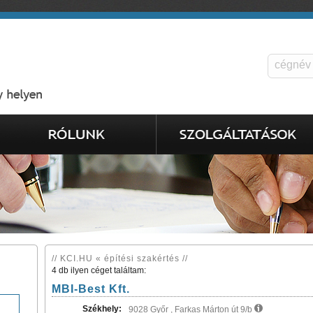
// KCI.HU « építési szakértés //
4 db ilyen céget találtam:
MBI-Best Kft.
Székhely:
9028 Győr , Farkas Márton út 9/b