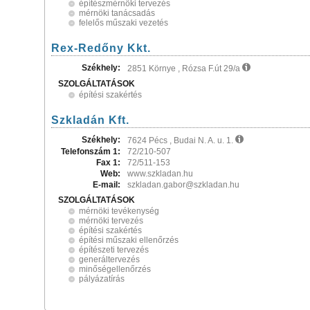
építészmérnöki tervezés
mérnöki tanácsadás
felelős műszaki vezetés
Rex-Redőny Kkt.
Székhely:
2851 Környe , Rózsa F.út 29/a
SZOLGÁLTATÁSOK
építési szakértés
Szkladán Kft.
Székhely:
7624 Pécs , Budai N. A. u. 1.
Telefonszám 1:
72/210-507
Fax 1:
72/511-153
Web:
www.szkladan.hu
E-mail:
szkladan.gabor@szkladan.hu
SZOLGÁLTATÁSOK
mérnöki tevékenység
mérnöki tervezés
építési szakértés
építési műszaki ellenőrzés
építészeti tervezés
generáltervezés
minőségellenőrzés
pályázatírás